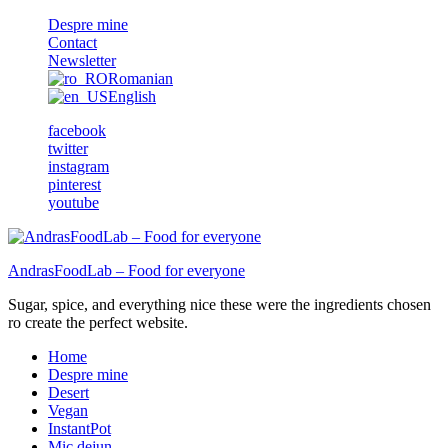
Despre mine
Contact
Newsletter
Romanian
English
facebook
twitter
instagram
pinterest
youtube
AndrasFoodLab – Food for everyone
Sugar, spice, and everything nice these were the ingredients chosen
ro create the perfect website.
Home
Despre mine
Desert
Vegan
InstantPot
Mic dejun