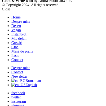
Cook & Write with
by AndrasFoodLab.Com.
© Copyright 2024. All rights reserved.
Close
Home
Despre mine
Desert
Vegan
InstantPot
Mic dejun
Gustări
Cină
Masă de prânz
Paste
Contact
Despre mine
Contact
Newsletter
Romanian
English
facebook
twitter
instagram
pinterest