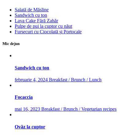
Salată de Măsline
Sandwich cu ton
Lava Cake Fără Zahăr
Pulpe de pui la cuptor cu năut
Fursecuri cu Ciocolată și Portocale
Mic dejun
Sandwich cu ton
februarie 4, 2024
Breakfast / Brunch / Lunch
Focaccia
mai 16, 2023
Breakfast / Brunch / Vegetarian recipes
Ovăz la cuptor