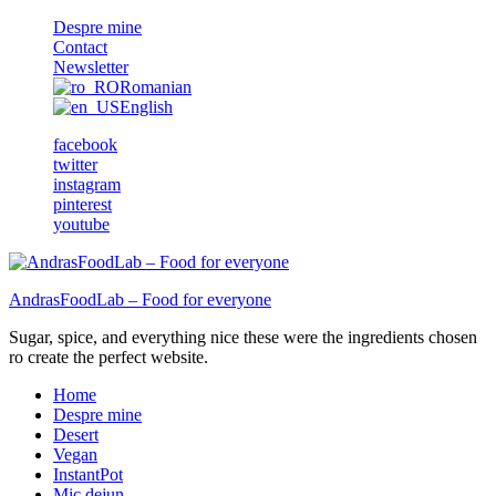
Despre mine
Contact
Newsletter
Romanian
English
facebook
twitter
instagram
pinterest
youtube
AndrasFoodLab – Food for everyone
Sugar, spice, and everything nice these were the ingredients chosen
ro create the perfect website.
Home
Despre mine
Desert
Vegan
InstantPot
Mic dejun