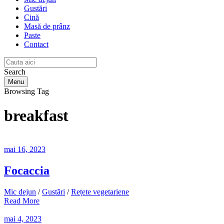
Gustări
Cină
Masă de prânz
Paste
Contact
Search
Menu
Browsing Tag
breakfast
mai 16, 2023
Focaccia
Mic dejun
/
Gustări
/
Rețete vegetariene
Read More
mai 4, 2023