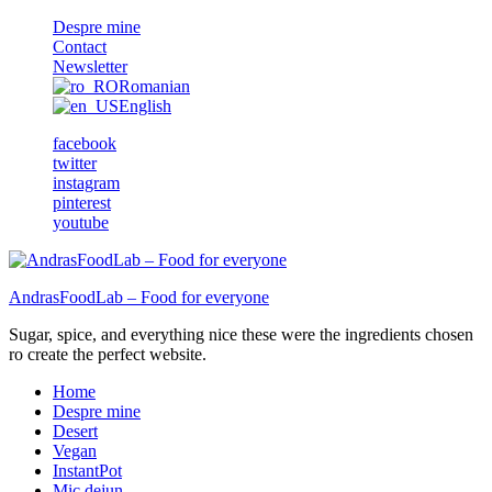
Despre mine
Contact
Newsletter
Romanian
English
facebook
twitter
instagram
pinterest
youtube
AndrasFoodLab – Food for everyone
Sugar, spice, and everything nice these were the ingredients chosen
ro create the perfect website.
Home
Despre mine
Desert
Vegan
InstantPot
Mic dejun