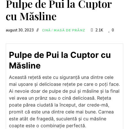
Pulpe de Pui la Cuptor
cu Măsline
august 30, 2023
2.1K
0
CINĂ
/
MASĂ DE PRÂNZ
Pulpe de Pui la Cuptor cu
Măsline
Această rețetă este cu siguranță una dintre cele
mai ușoare și delicioase rețete pe care o poți face.
Ai nevoie doar de pulpe de pui și măsline și la final
vei avea un prânz sau o cină delicioasă. Rețeta
poate părea ciudată la început, dar crede-mă,
promit că este una dintre cele mai bune. Carnea
este atât de fragedă, suculentă și cu măsline
coapte este o combinație perfectă.