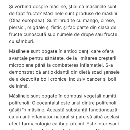
Și vorbind despre măsline, știai că măslinele sunt
de fapt fructe? Măslinele sunt produse de măslini
(Olea europaea). Sunt înrudite cu mango, cireșe,
piersici, migdale și fistic și fac parte din clasa de
fructe cunoscută sub numele de drupe sau fructe
cu sâmburi.
Măslinele sunt bogate în antioxidanți care oferă
avantaje pentru sănătate, de la limitarea creșterii
microbiene până la combaterea inflamației. S-a
demonstrat că antioxidanții din dietă scad șansele
de a dezvolta boli cronice, inclusiv cancer și boli
de inimă.
Măslinele sunt bogate în compuși vegetali numiți
polifenoli. Oleocantalul este unul dintre polifenolii
găsiți în măsline. Această substanță funcționează
ca un antiinflamator natural și pare să aibă același
efect farmacologic ca ibuprofenul. Este interesant