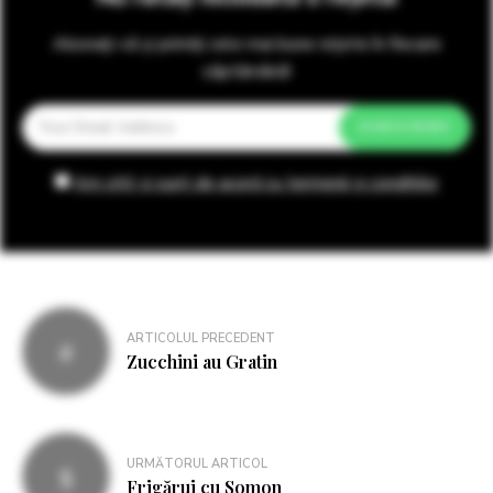
Abonați-vă și primiți cele mai bune rețete în fiecare
săptămână!
Am citit și sunt de acord cu termenii și condițiile
Navigare
ARTICOLUL PRECEDENT
în
Zucchini au Gratin
articole
URMĂTORUL ARTICOL
Frigărui cu Somon