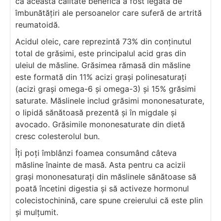
că această calitate benefică a fost legată de
îmbunătățiri ale persoanelor care suferă de artrită
reumatoidă.
Acidul oleic, care reprezintă 73% din conținutul
total de grăsimi, este principalul acid gras din
uleiul de măsline. Grăsimea rămasă din măsline
este formată din 11% acizi grași polinesaturați
(acizi grași omega-6 și omega-3) și 15% grăsimi
saturate. Măslinele includ grăsimi mononesaturate,
o lipidă sănătoasă prezentă și în migdale și
avocado. Grăsimile mononesaturate din dietă
cresc colesterolul bun.
Îți poți îmblânzi foamea consumând câteva
măsline înainte de masă. Asta pentru ca acizii
grași mononesaturați din măslinele sănătoase să
poată încetini digestia și să activeze hormonul
colecistochinină, care spune creierului că este plin
și mulțumit.