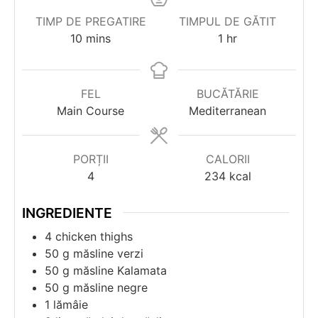
TIMP DE PREGATIRE
TIMPUL DE GĂTIT
minutes
hour
10
mins
1
hr
FEL
BUCĂTĂRIE
Main Course
Mediterranean
PORȚII
CALORII
4
234
kcal
INGREDIENTE
4
chicken thighs
50
g
măsline verzi
50
g
măsline Kalamata
50
g
măsline negre
1
lămâie