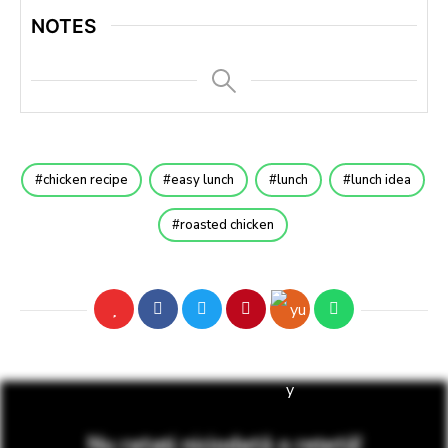
NOTES
chicken recipe
easy lunch
lunch
lunch idea
roasted chicken
Nu ratați niciodată o rețetă!