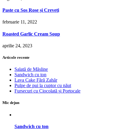
Paste cu Sos Rose și Creveți
februarie 11, 2022
Roasted Garlic Cream Soup
aprilie 24, 2023
Articole recente
Salată de Măsline
Sandwich cu ton
Lava Cake Fără Zahăr
Pulpe de pui la cuptor cu năut
Fursecuri cu Ciocolată și Portocale
Mic dejun
Sandwich cu ton