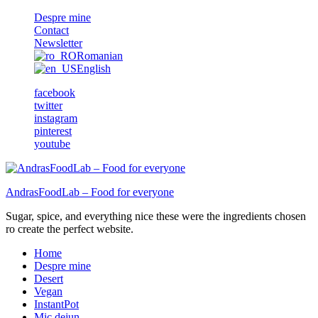
Despre mine
Contact
Newsletter
Romanian
English
facebook
twitter
instagram
pinterest
youtube
AndrasFoodLab – Food for everyone
Sugar, spice, and everything nice these were the ingredients chosen
ro create the perfect website.
Home
Despre mine
Desert
Vegan
InstantPot
Mic dejun