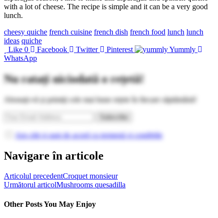
with a lot of cheese. The recipe is simple and it can be a very good
lunch.
cheesy quiche
french cuisine
french dish
french food
lunch
lunch
ideas
quiche
Like
0
Facebook
Twitter
Pinterest
Yummly
WhatsApp
Nu ratați niciodată o rețetă!
Abonați-vă și primiți cele mai bune rețete în fiecare săptămână!
Am citit și sunt de acord cu termenii și condițiile
Navigare în articole
Articolul precedent
Croquet monsieur
Următorul articol
Mushrooms quesadilla
Other Posts You May Enjoy