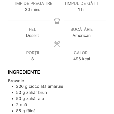
TIMP DE PREGATIRE
TIMPUL DE GĂTIT
minutes
hour
20
mins
1
hr
FEL
BUCĂTĂRIE
Desert
American
PORȚII
CALORII
8
496
kcal
INGREDIENTE
Brownie
200
g
ciocolată amăruie
50
g
zahăr brun
50
g
zahăr alb
2
ouă
85
g
făină