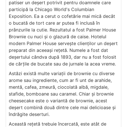
patiser un deșert potrivit pentru doamnele care
participă la Chicago World's Columbian
Exposition. Ea a cerut o cofetărie mai mică decât
o bucată de tort care ar putea fi inclusă în
prânzurile la cutie. Rezultatul a fost Palmer House
Brownie cu nuci și o glazură de caise. Hotelul
modern Palmer House servește clienților un deșert
preparat din aceeași rețetă. Numele a fost dat
deșertului cândva după 1893, dar nu a fost folosit
de cărțile de bucate sau de jurnale la acea vreme.
Astăzi există multe variații de brownie cu diverse
arome sau ingrediente, cum ar fi unt de arahide,
mentă, cafea, zmeură, ciocolată albă, migdale,
stafide, bomboane sau caramel. Chiar și brownie
cheesecake este o variantă de brownie, acest
deșert combină două dintre cele mai delicioase și
îndrăgite deserturi.
Această rețetă trebuie încercată, este atât de