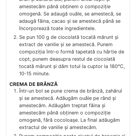
amestecăm până obținem o compoziție
omogenă. Se adaugă ouăle, se amestecă, se
adaugă făina, cacao și se amestecă până se
încorporează toate ingredientele.
Se pun 100 g de ciocolată tocată mărunt și
extract de vanilie și se amestecă. Punem
compoziția într-o formă tapetată cu hârtie de
copt, punem deasupra restul de ciocolată
tocată mărunt și dăm totul la cuptor la 180°C,
10-15 minute.
CREMA DE BRÂNZĂ
Într-un bol se pune crema de brânză, zahărul
și se amestecă. Adăugăm ouăle pe rând și
amestecăm. Adăugăm treptat făina și
amestecăm până obținem o compoziție
omogenă, fără cocoloașe. La final adăugăm
extractul de vanilie și amestecăm.
Punem compoziția peste aluatul de brownie și