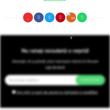
Nu ratați niciodată o rețetă!
Abonați-vă și primiți cele mai bune rețete în fiecare
săptămână!
Am citit și sunt de acord cu termenii și condițiile