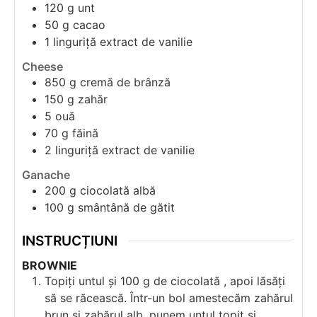
120
g
unt
50
g
cacao
1
linguriță
extract de vanilie
Cheese
850
g
cremă de brânză
150
g
zahăr
5
ouă
70
g
făină
2
linguriță
extract de vanilie
Ganache
200
g
ciocolată albă
100
g
smântână de gătit
INSTRUCȚIUNI
BROWNIE
Topiți untul și 100 g de ciocolată , apoi lăsăți
să se răcească. Într-un bol amestecăm zahărul
brun și zahărul alb, punem untul topit și